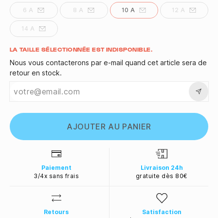
6 A
8 A
10 A
12 A
14 A
Quantité
LA TAILLE SÉLECTIONNÉE EST INDISPONIBLE.
Nous vous contacterons par e-mail quand cet article sera de
retour en stock.
AJOUTER AU PANIER
Paiement
Livraison 24h
3/4x sans frais
gratuite dès 80€
Retours
Satisfaction