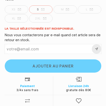
XS
S
M
L
XL
2XL
Quantité
LA TAILLE SÉLECTIONNÉE EST INDISPONIBLE.
Nous vous contacterons par e-mail quand cet article sera de
retour en stock.
AJOUTER AU PANIER
Paiement
Livraison 24h
3/4x sans frais
gratuite dès 80€