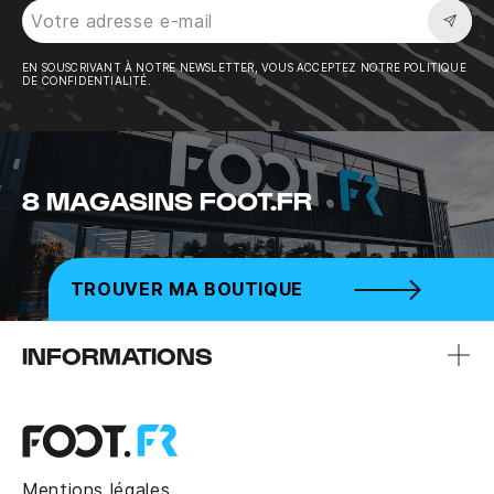
Sousc
EN SOUSCRIVANT À NOTRE NEWSLETTER, VOUS ACCEPTEZ NOTRE POLITIQUE
DE CONFIDENTIALITÉ.
8 MAGASINS FOOT.FR
TROUVER MA BOUTIQUE
INFORMATIONS
Mentions légales