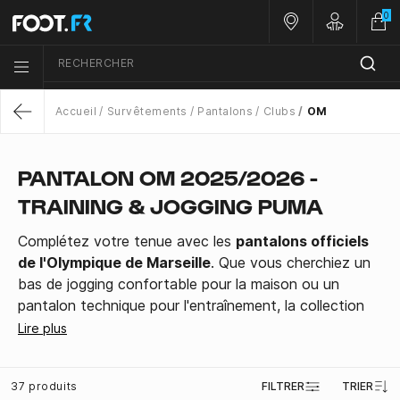
0
Nos magasins
Customer 
RECHERCHER
Menu list icon
Accueil
Survêtements
Pantalons
Clubs
OM
Return
PANTALON OM 2025/2026 -
TRAINING & JOGGING PUMA
Complétez votre tenue avec les
pantalons officiels
de l'Olympique de Marseille
. Que vous cherchiez un
bas de jogging confortable pour la maison ou un
pantalon technique pour l'entraînement, la collection
Puma 2025/2026 répond à tous les besoins.
Lire plus
À porter avec :
Les Vestes et Hauts zippés OM
37 produits
FILTRER
TRIER
Les Maillots officiels