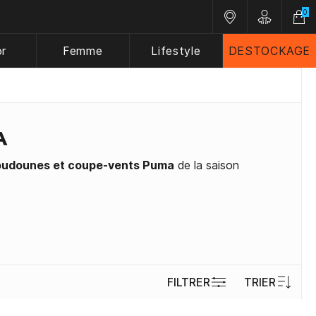
0
Nos magasins
Customer 
or
Femme
Lifestyle
DESTOCKAGE
A
oudounes et coupe-vents Puma
de la saison
FILTRER
TRIER