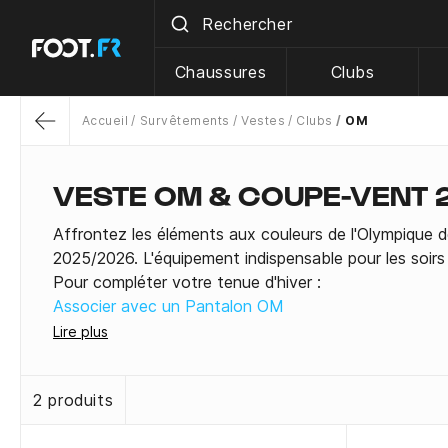
Chaussures
Clubs
Accueil
Survêtements
Vestes
Clubs
OM
Return
VESTE OM & COUPE-VENT 
Affrontez les éléments aux couleurs de l'Olympique de 
2025/2026. L'équipement indispensable pour les soir
Pour compléter votre tenue d'hiver :
Associer avec un Pantalon OM
Voir les Ensembles complets
Lire plus
2 produits