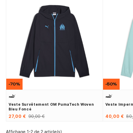
-70%
-50%
Veste Survêtement OM PumaTech Woven
Veste Imperm
Bleu Foncé
27,00 €
90,00 €
40,00 €
80
Affichage 1-2 de 2 article(s)