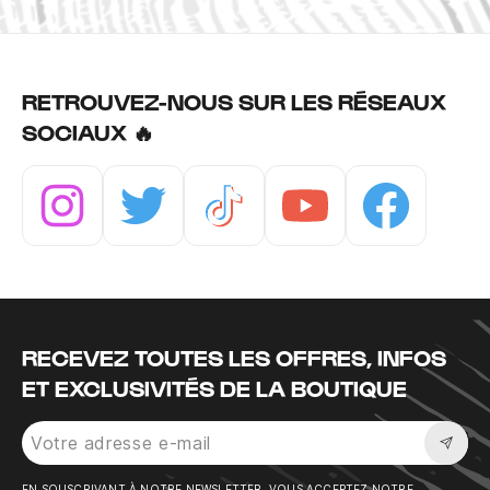
RETROUVEZ-NOUS SUR LES RÉSEAUX
SOCIAUX 🔥
Instagram
Twitter
Tiktok
Youtube
Facebook
RECEVEZ TOUTES LES OFFRES, INFOS
ET EXCLUSIVITÉS DE LA BOUTIQUE
Sousc
EN SOUSCRIVANT À NOTRE NEWSLETTER, VOUS ACCEPTEZ NOTRE