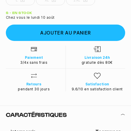
L
XL
2XL
Quantité
S - EN STOCK
Chez vous le lundi 10 août
AJOUTER AU PANIER
Paiement
Livraison 24h
3/4x sans frais
gratuite dès 80€
Retours
Satisfaction
pendant 30 jours
9.6/10 en satisfaction client
CARACTÉRISTIQUES