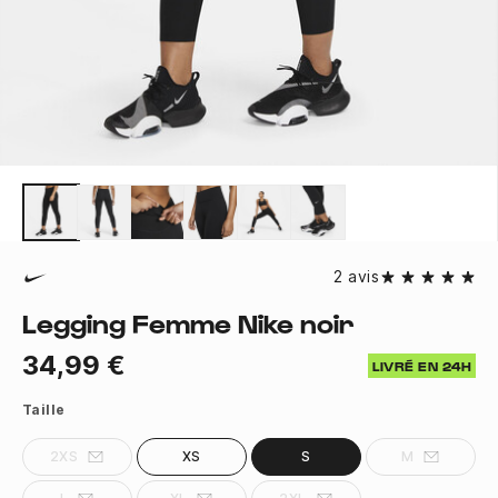
2 avis
Legging Femme Nike noir
34,99 €
LIVRÉ EN 24H
Taille
2XS
XS
S
M