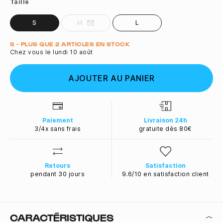
Taille
S
M
L
Quantité
S - PLUS QUE 2 ARTICLES EN STOCK
Chez vous le lundi 10 août
AJOUTER AU PANIER
Paiement
Livraison 24h
3/4x sans frais
gratuite dès 80€
Retours
Satisfaction
pendant 30 jours
9.6/10 en satisfaction client
CARACTÉRISTIQUES