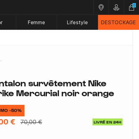
0
Nos magasins
Customer A
or
Femme
Lifestyle
DESTOCKAGE
ntalon survêtement Nike
rike Mercurial noir orange
MO -50%
00 €
70,00 €
LIVRÉ EN 24H