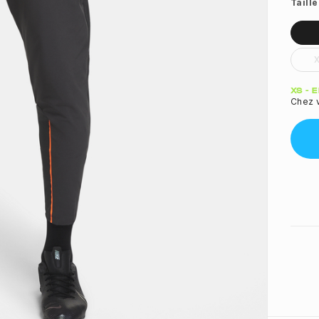
Taille
Quant
XS - 
Chez 