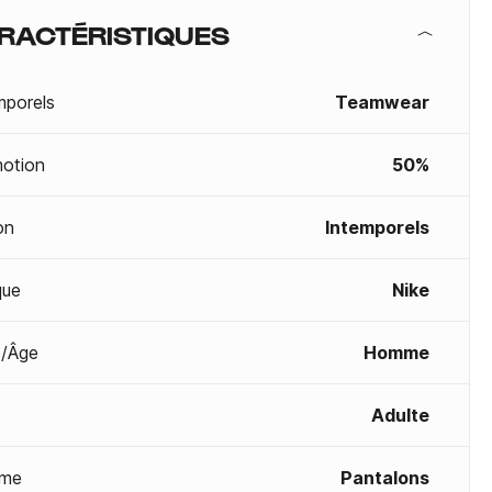
RACTÉRISTIQUES
mporels
Teamwear
otion
50%
on
Intemporels
que
Nike
/Âge
Homme
Adulte
me
Pantalons