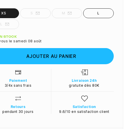
XS
S
M
L
XL
ité
EN STOCK
vous le samedi 08 août
AJOUTER AU PANIER
Paiement
Livraison 24h
3/4x sans frais
gratuite dès 80€
Retours
Satisfaction
pendant 30 jours
9.6/10 en satisfaction client