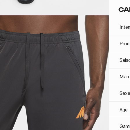
CA
Inte
Prom
Sais
Mar
Sexe
Age
Gam