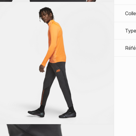
Coll
Type
Réfé