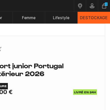
0
Nos magasins
Customer A
or
Femme
Lifestyle
DESTOCKAGE
ort junior Portugal
térieur 2026
TURE
00 €
LIVRÉ EN 24H