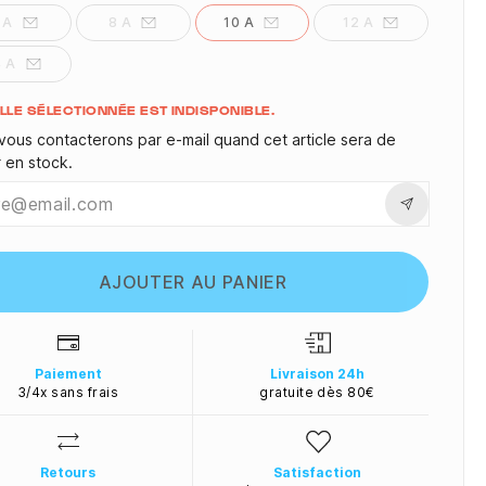
 A
8 A
10 A
12 A
4 A
ité
ILLE SÉLECTIONNÉE EST INDISPONIBLE.
vous contacterons par e-mail quand cet article sera de
r en stock.
AJOUTER AU PANIER
Paiement
Livraison 24h
3/4x sans frais
gratuite dès 80€
Retours
Satisfaction