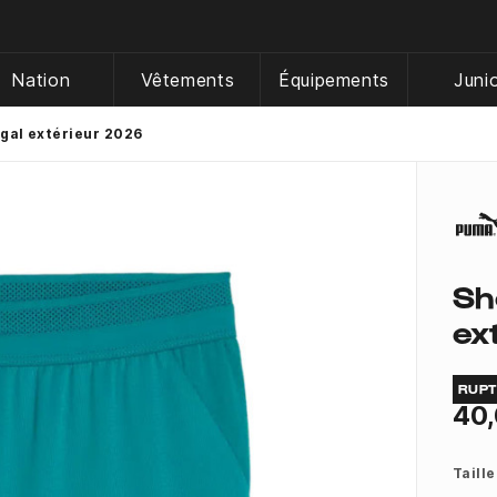
Nation
Vêtements
Équipements
Juni
ugal extérieur 2026
Sh
ex
RUP
40,
Taille