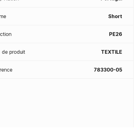
me
Short
ection
PE26
 de produit
TEXTILE
rence
783300-05