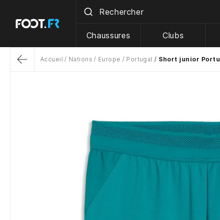
Chaussures
Clubs
Accueil
Nations
Europe
Portugal
Short junior Port
Return