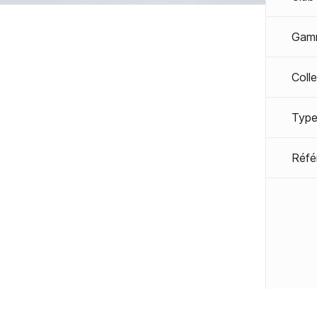
Gam
Coll
Type
Réfé