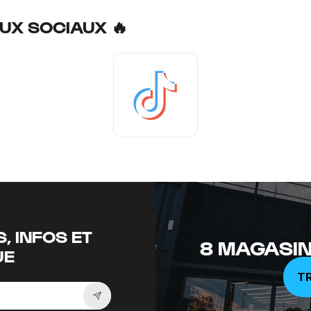
UX SOCIAUX 🔥
Tiktok
, INFOS ET
8 MAGASIN
UE
T
Souscrire à la newsletter