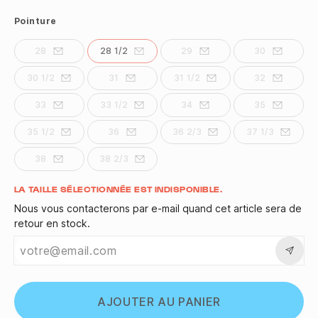
Pointure
28
28 1/2
29
30
30 1/2
31
31 1/2
32
33
33 1/2
34
35
35 1/2
36
36 2/3
37 1/3
38
38 2/3
Quantité
LA TAILLE SÉLECTIONNÉE EST INDISPONIBLE.
Nous vous contacterons par e-mail quand cet article sera de
retour en stock.
AJOUTER AU PANIER