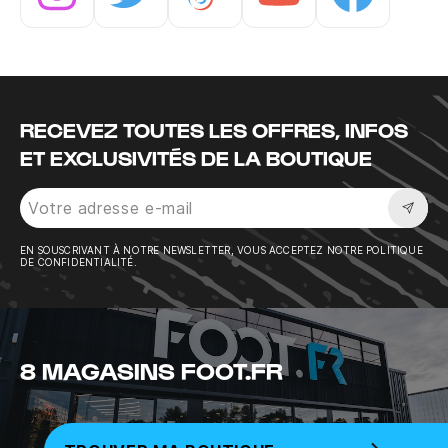
Instagram
Twitter
Tiktok
Youtube
Facebook
RECEVEZ TOUTES LES OFFRES, INFOS
ET EXCLUSIVITÉS DE LA BOUTIQUE
Sousc
EN SOUSCRIVANT À NOTRE NEWSLETTER, VOUS ACCEPTEZ NOTRE POLITIQUE
DE CONFIDENTIALITÉ.
8 MAGASINS FOOT.FR