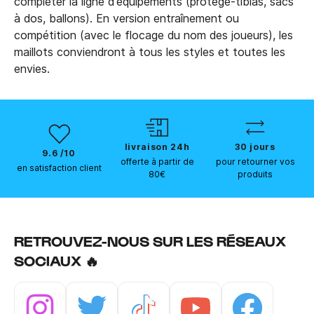
compléter la ligne d'équipements (protège-tibias, sacs
à dos, ballons). En version entraînement ou
compétition (avec le flocage du nom des joueurs), les
maillots conviendront à tous les styles et toutes les
envies.
livraison 24h
30 jours
9.6 /10
offerte à partir de
pour retourner vos
en satisfaction client
80€
produits
RETROUVEZ-NOUS SUR LES RÉSEAUX
SOCIAUX 🔥