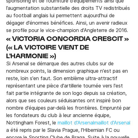
sponsoring et de fourniture d'équipements ainsi que
l’augmentation substantielle des droits TV redistribués
au football anglais lui permettent aujourd'hui de
dégager d'énormes bénéfices. Ainsi, un avenir radieux
se profile pour le vice-champion d'Angleterre de 2016.
« VICTORIA CONCORDIA CRESCIT »
(« LA VICTOIRE VIENT DE
L'HARMONIE »)
Si Arsenal se démarque des autres clubs sur de
nombreux points, la dimension graphique n'est pas en
reste, loin s'en faut. Son emblème ultra-attractif
représentant une pièce d'artillerie tournée vers l'est
fait partie intégrante de son logo depuis sa création,
alors que ses couleurs séduisantes ont inspiré bon
nombre d'équipes par-delà les frontières. Emprunté par
les fondateurs du club à leur ancienne équipe,
Nottingham Forest, le
maillot d'Arsenalmaillot d'Arsenal
a été repris par le Slavia Prague, l'Hibernian FC ou
encore le Sporting Clube de Braga. Suite à la nouvelle