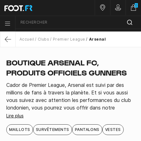
0
Nos magasins
Customer 
RECHERCHER
Menu list icon
Accueil
Clubs
Premier League
Arsenal
Return
BOUTIQUE ARSENAL FC,
PRODUITS OFFICIELS GUNNERS
Cador de Premier League, Arsenal est suivi par des
millions de fans à travers la planète. Et si vous aussi
vous suivez avec attention les performances du club
londonien, vous pourrez vous offrir dans notre
boutique Arsenal un large choix de produits officiels
Lire plus
des Gunners, dont les nouveaux maillots à
personnaliser avec flocage.
MAILLOTS
SURVÊTEMENTS
PANTALONS
VESTES