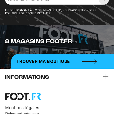
Sousc
EN SOUSCRIVANT À NOTRE NEWSLETTER, VOUS ACCEPTEZ NOTRE
POLITIQUE DE CONFIDENTIALITÉ.
8 MAGASINS FOOT.FR
TROUVER MA BOUTIQUE
INFORMATIONS
Mentions légales
Paiement sécurisé