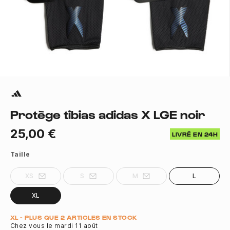
Protège tibias adidas X LGE noir
25,00 €
LIVRÉ EN 24H
Taille
XS
S
M
L
XL
Quantité
XL - PLUS QUE 2 ARTICLES EN STOCK
Chez vous le mardi 11 août