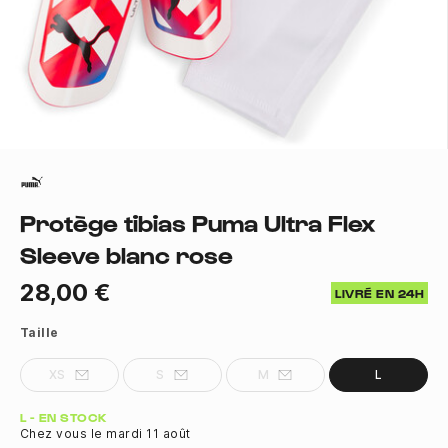
Protège tibias Puma Ultra Flex
Sleeve blanc rose
28,00 €
LIVRÉ EN 24H
Taille
XS
S
M
L
Quantité
L - EN STOCK
Chez vous le mardi 11 août