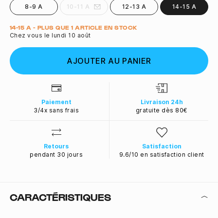
8-9 A
10-11 A
12-13 A
14-15 A
Quantité
14-15 A - PLUS QUE 1 ARTICLE EN STOCK
Chez vous le lundi 10 août
AJOUTER AU PANIER
Paiement
Livraison 24h
3/4x sans frais
gratuite dès 80€
Retours
Satisfaction
pendant 30 jours
9.6/10 en satisfaction client
CARACTÉRISTIQUES