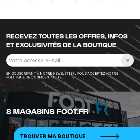
Instagram
Twitter
Tiktok
Youtube
Facebook
RECEVEZ TOUTES LES OFFRES, INFOS
ET EXCLUSIVITÉS DE LA BOUTIQUE
Sousc
EN SOUSCRIVANT À NOTRE NEWSLETTER, VOUS ACCEPTEZ NOTRE
POLITIQUE DE CONFIDENTIALITÉ.
8 MAGASINS FOOT.FR
TROUVER MA BOUTIQUE