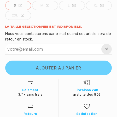
S
M
L
XL
2XL
Quantité
LA TAILLE SÉLECTIONNÉE EST INDISPONIBLE.
Nous vous contacterons par e-mail quand cet article sera de
retour en stock.
AJOUTER AU PANIER
Paiement
Livraison 24h
3/4x sans frais
gratuite dès 80€
Retours
Satisfaction