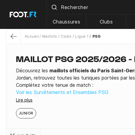
Chaussures
Clubs
Accueil
Maillots
Clubs
Ligue 1
PSG
Return
MAILLOT PSG 2025/2026 - 
Découvrez les
maillots officiels du Paris Saint-Ge
Jordan, retrouvez toutes les tuniques portées par les 
Complétez votre tenue de match :
Voir les Survêtements et Ensembles PSG
Voir les Pantalons d'entraînement
Lire plus
JUNIOR