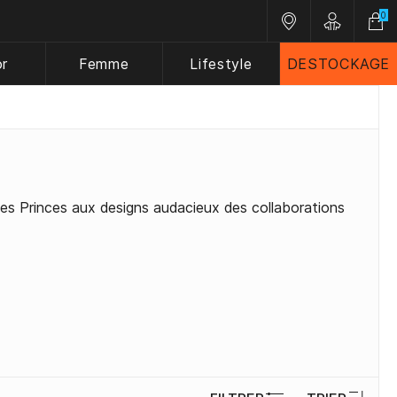
0
Nos magasins
Customer 
or
Femme
Lifestyle
DESTOCKAGE
es Princes aux designs audacieux des collaborations