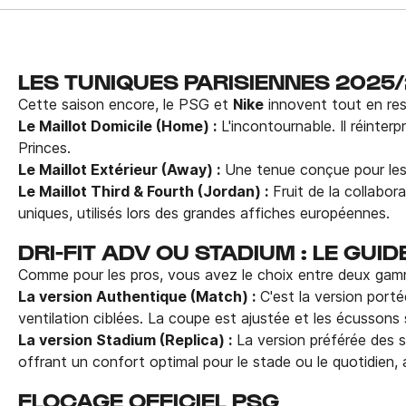
LES TUNIQUES PARISIENNES 2025
Cette saison encore, le PSG et
Nike
innovent tout en resp
Le Maillot Domicile (Home) :
L'incontournable. Il réinter
Princes.
Le Maillot Extérieur (Away) :
Une tenue conçue pour les d
Le Maillot Third & Fourth (Jordan) :
Fruit de la collabor
uniques, utilisés lors des grandes affiches européennes.
DRI-FIT ADV OU STADIUM : LE GUI
Comme pour les pros, vous avez le choix entre deux gamm
La version Authentique (Match) :
C'est la version portée
ventilation ciblées. La coupe est ajustée et les écussons
La version Stadium (Replica) :
La version préférée des su
offrant un confort optimal pour le stade ou le quotidien,
FLOCAGE OFFICIEL PSG