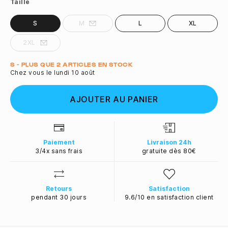
Taille
S
M
L
XL
2XL
Quantité
S - PLUS QUE 2 ARTICLES EN STOCK
Chez vous le lundi 10 août
AJOUTER AU PANIER
Paiement
Livraison 24h
3/4x sans frais
gratuite dès 80€
Retours
Satisfaction
pendant 30 jours
9.6/10 en satisfaction client