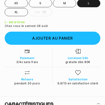
XS
S
M
L
XL
2XL
Quantité
L - EN STOCK
Chez vous le samedi 08 août
AJOUTER AU PANIER
Paiement
Livraison 24h
3/4x sans frais
gratuite dès 80€
Retours
Satisfaction
pendant 30 jours
9.6/10 en satisfaction client
CARACTÉRISTIQUES