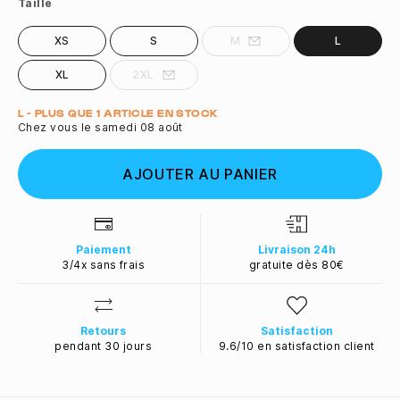
Taille
XS
S
M
L
XL
2XL
Quantité
L - PLUS QUE 1 ARTICLE EN STOCK
Chez vous le samedi 08 août
AJOUTER AU PANIER
Paiement
Livraison 24h
3/4x sans frais
gratuite dès 80€
Retours
Satisfaction
pendant 30 jours
9.6/10 en satisfaction client