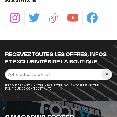
SOCIAUX 🔥
Instagram
Twitter
Tiktok
Youtube
Facebook
RECEVEZ TOUTES LES OFFRES, INFOS
ET EXCLUSIVITÉS DE LA BOUTIQUE
Sousc
EN SOUSCRIVANT À NOTRE NEWSLETTER, VOUS ACCEPTEZ NOTRE
POLITIQUE DE CONFIDENTIALITÉ.
8 MAGASINS FOOT.FR