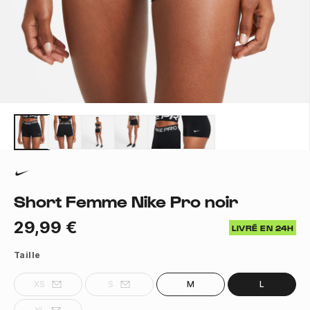
Short Femme Nike Pro noir
29,99 €
LIVRÉ EN 24H
Taille
XS
S
M
L