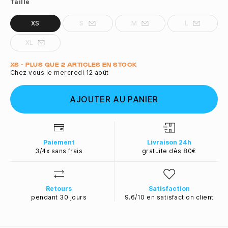
Taille
XS
S
M
L
XL
Quantité
XS - PLUS QUE 2 ARTICLES EN STOCK
Chez vous le mercredi 12 août
AJOUTER AU PANIER
Paiement
Livraison 24h
3/4x sans frais
gratuite dès 80€
Retours
Satisfaction
pendant 30 jours
9.6/10 en satisfaction client