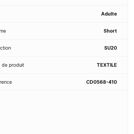
Adulte
me
Short
ection
SU20
 de produit
TEXTILE
rence
CD0568-410