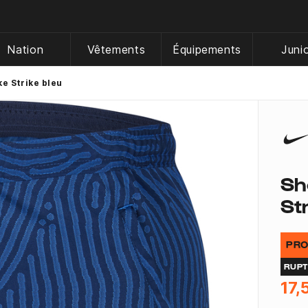
Nation
Vêtements
Équipements
Juni
e Strike bleu
Sh
St
PRO
RUP
17,