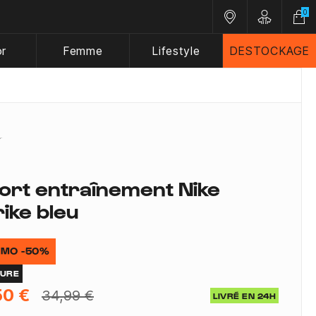
0
Nos magasins
Customer A
or
Femme
Lifestyle
DESTOCKAGE
ort entraînement Nike
rike bleu
MO -50%
TURE
50 €
34,99 €
LIVRÉ EN 24H