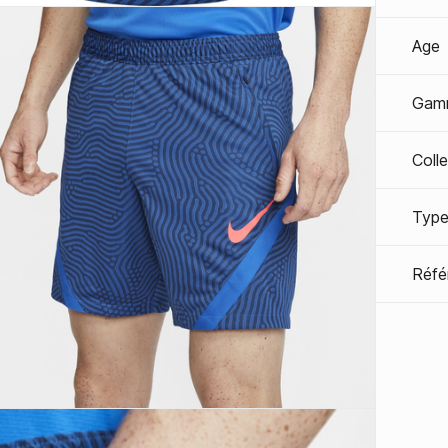
Age
Gam
Coll
Type
Réfé