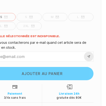
XS
S
M
L
XL
2XL
ité
ILLE SÉLECTIONNÉE EST INDISPONIBLE.
vous contacterons par e-mail quand cet article sera de
r en stock.
AJOUTER AU PANIER
Paiement
Livraison 24h
3/4x sans frais
gratuite dès 80€