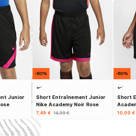
-50%
-50%
nt Junior
Short Entraînement Junior
Short 
Rose
Nike Academy Noir Rose
Academ
7,49 €
14,99 €
10,00 €