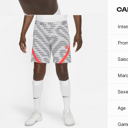
CA
Inte
Prom
Sais
Mar
Sexe
Age
Gam