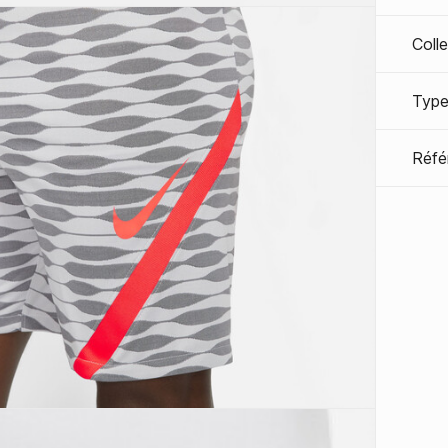
Coll
Type
Réfé