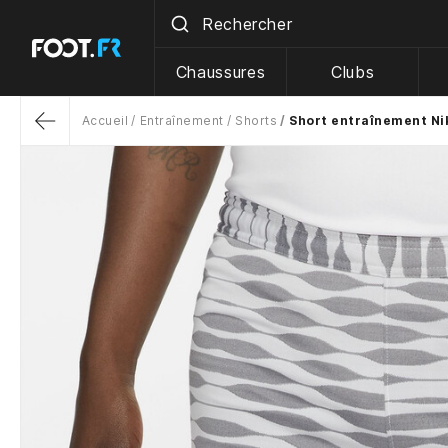
Chaussures
Clubs
Accueil
Entraînement
Shorts
Short entraînement Nik
Return