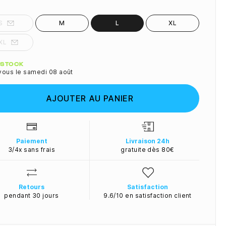
S
M
L
XL
XL
ité
N STOCK
vous le samedi 08 août
AJOUTER AU PANIER
Paiement
Livraison 24h
3/4x sans frais
gratuite dès 80€
Retours
Satisfaction
pendant 30 jours
9.6/10 en satisfaction client