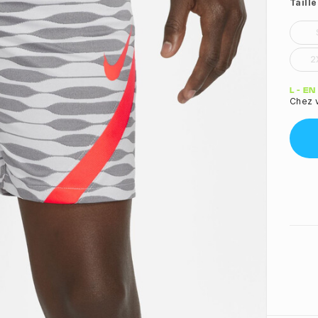
Taille
2
Quant
L - E
Chez 