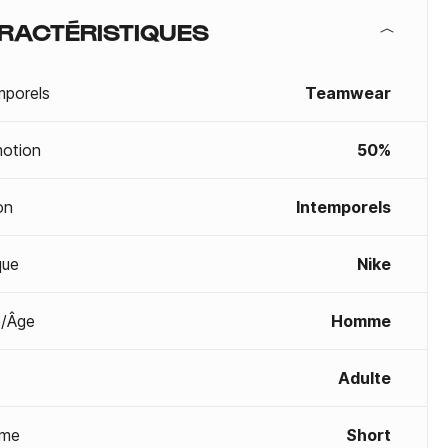
RACTÉRISTIQUES
mporels
Teamwear
otion
50%
on
Intemporels
que
Nike
/Âge
Homme
Adulte
me
Short