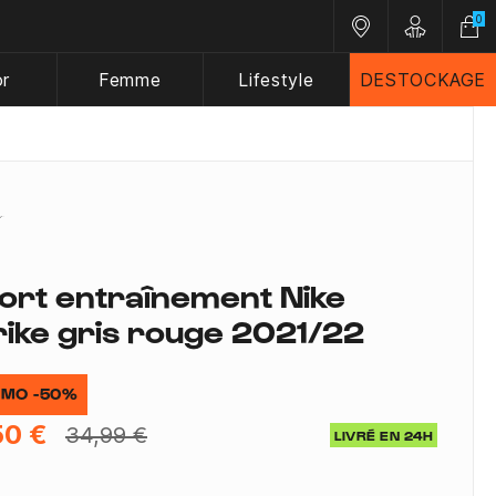
0
Nos magasins
Customer A
or
Femme
Lifestyle
DESTOCKAGE
ort entraînement Nike
rike gris rouge 2021/22
MO -50%
50 €
34,99 €
LIVRÉ EN 24H