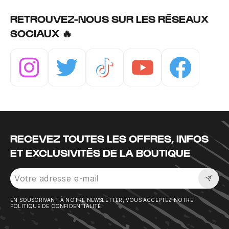
RETROUVEZ-NOUS SUR LES RÉSEAUX
SOCIAUX 🔥
Instagram
Twitter
Tiktok
Youtube
Facebook
RECEVEZ TOUTES LES OFFRES, INFOS
ET EXCLUSIVITÉS DE LA BOUTIQUE
Sousc
EN SOUSCRIVANT À NOTRE NEWSLETTER, VOUS ACCEPTEZ NOTRE
POLITIQUE DE CONFIDENTIALITÉ.