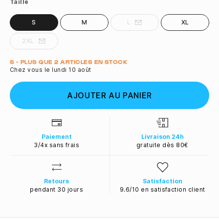
Taille
S
M
L
XL
2XL
Quantité
S - PLUS QUE 2 ARTICLES EN STOCK
Chez vous le lundi 10 août
AJOUTER AU PANIER
Paiement
Livraison 24h
3/4x sans frais
gratuite dès 80€
Retours
Satisfaction
pendant 30 jours
9.6/10 en satisfaction client