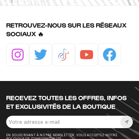
RETROUVEZ-NOUS SUR LES RÉSEAUX
SOCIAUX 🔥
Instagram
Twitter
Tiktok
Youtube
Facebook
RECEVEZ TOUTES LES OFFRES, INFOS
ET EXCLUSIVITÉS DE LA BOUTIQUE
Sousc
EN SOUSCRIVANT À NOTRE NEWSLETTER, VOUS ACCEPTEZ NOTRE
POLITIQUE DE CONFIDENTIALITÉ.