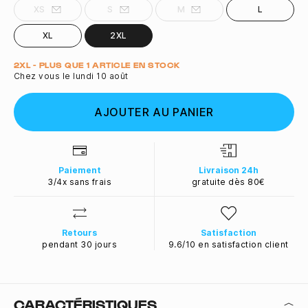
XS
S
M
L
XL
2XL
Quantité
2XL - PLUS QUE 1 ARTICLE EN STOCK
Chez vous le lundi 10 août
AJOUTER AU PANIER
Paiement
Livraison 24h
3/4x sans frais
gratuite dès 80€
Retours
Satisfaction
pendant 30 jours
9.6/10 en satisfaction client
CARACTÉRISTIQUES