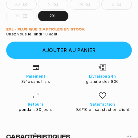
XS
S
M
L
XL
2XL
Quantité
2XL - PLUS QUE 3 ARTICLES EN STOCK
Chez vous le lundi 10 août
AJOUTER AU PANIER
Paiement
Livraison 24h
3/4x sans frais
gratuite dès 80€
Retours
Satisfaction
pendant 30 jours
9.6/10 en satisfaction client
CARACTÉRISTIQUES