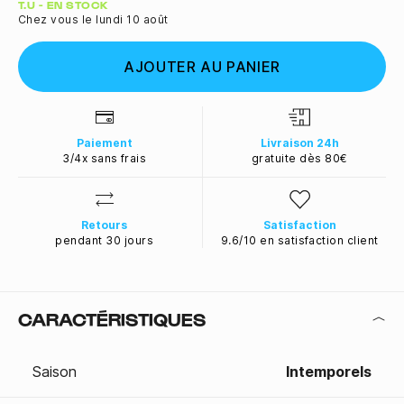
Quantité
T.U - EN STOCK
Chez vous le lundi 10 août
AJOUTER AU PANIER
Paiement
Livraison 24h
3/4x sans frais
gratuite dès 80€
Retours
Satisfaction
pendant 30 jours
9.6/10 en satisfaction client
CARACTÉRISTIQUES
Saison
Intemporels