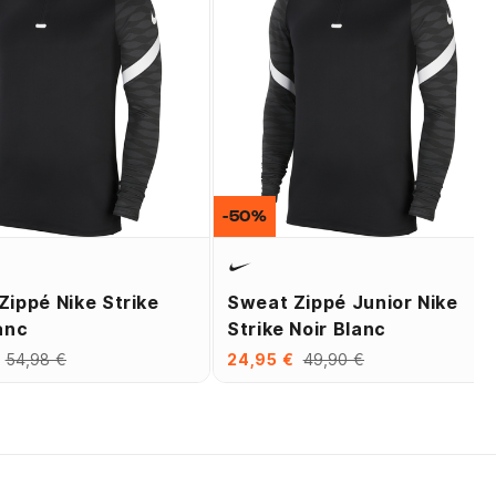
-50%
Zippé Nike Strike
Sweat Zippé Junior Nike
anc
Strike Noir Blanc
54,98 €
24,95 €
49,90 €