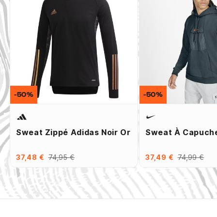
-50%
-50%
Sweat Zippé Adidas Noir Or
Sweat À Capuche
37,48 €
74,95 €
37,49 €
74,99 €