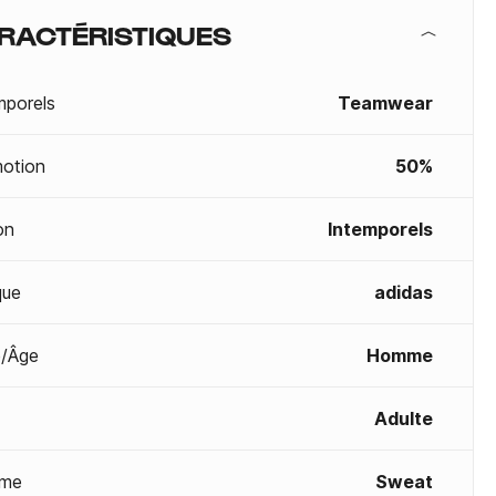
RACTÉRISTIQUES
mporels
Teamwear
otion
50%
on
Intemporels
que
adidas
/Âge
Homme
Adulte
me
Sweat