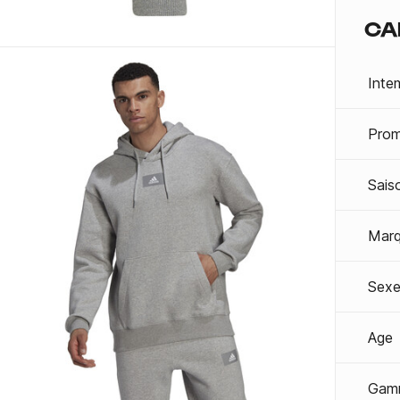
CA
Inte
Prom
Sais
Mar
Sexe
Age
Gam