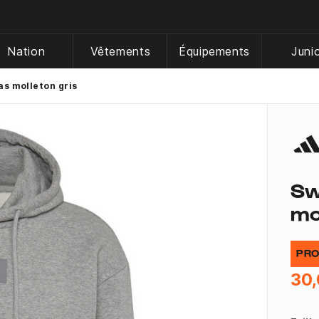
Nation
Vêtements
Équipements
Juni
s molleton gris
Sw
mo
PRO
30,