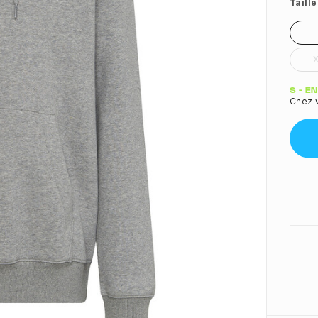
Taille
Quant
S - E
Chez v