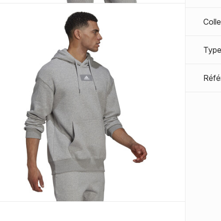
Coll
Type
Réfé