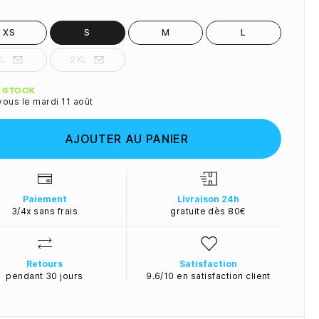
XS
S
M
L
XL
2XL
ité
N STOCK
ous le mardi 11 août
AJOUTER AU PANIER
Paiement
Livraison 24h
3/4x sans frais
gratuite dès 80€
Retours
Satisfaction
pendant 30 jours
9.6/10 en satisfaction client