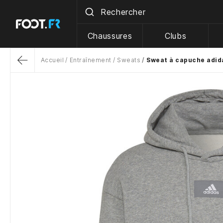
Chaussures
Clubs
Accueil
Entraînement
Sweats
Sweat à capuche adida
Return