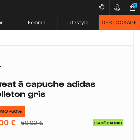
0
Nos magasins
Customer A
or
Femme
Lifestyle
DESTOCKAGE
eat à capuche adidas
lleton gris
MO -50%
00 €
60,00 €
LIVRÉ EN 24H