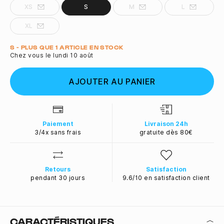
XS
S
M
L
XL
Quantité
S - PLUS QUE 1 ARTICLE EN STOCK
Chez vous le lundi 10 août
AJOUTER AU PANIER
Paiement
Livraison 24h
3/4x sans frais
gratuite dès 80€
Retours
Satisfaction
pendant 30 jours
9.6/10 en satisfaction client
CARACTÉRISTIQUES