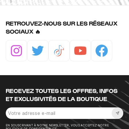
RETROUVEZ-NOUS SUR LES RÉSEAUX
SOCIAUX 🔥
Instagram
Twitter
Tiktok
Youtube
Facebook
RECEVEZ TOUTES LES OFFRES, INFOS
ET EXCLUSIVITÉS DE LA BOUTIQUE
Sousc
EN SOUSCRIVANT À NOTRE NEWSLETTER, VOUS ACCEPTEZ NOTRE
POLITIQUE DE CONFIDENTIALITÉ.