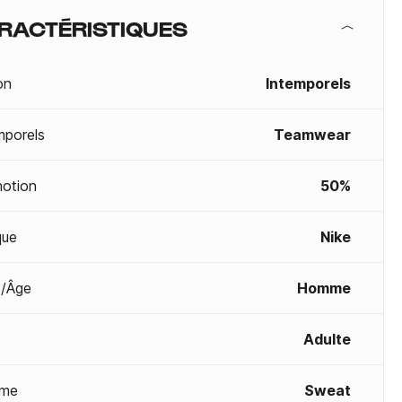
RACTÉRISTIQUES
on
Intemporels
mporels
Teamwear
otion
50%
que
Nike
/Âge
Homme
Adulte
me
Sweat