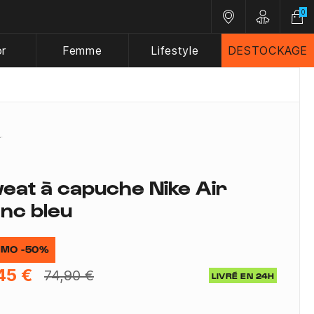
0
Nos magasins
Customer A
or
Femme
Lifestyle
DESTOCKAGE
eat à capuche Nike Air
anc bleu
MO -50%
45 €
74,90 €
LIVRÉ EN 24H