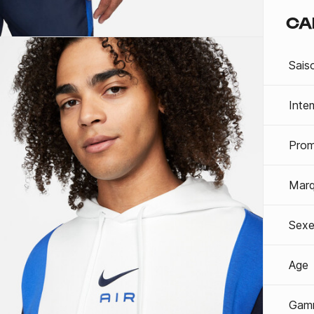
CA
Sais
Inte
Prom
Mar
Sexe
Age
Gam