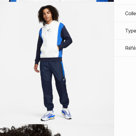
Coll
Type
Réfé