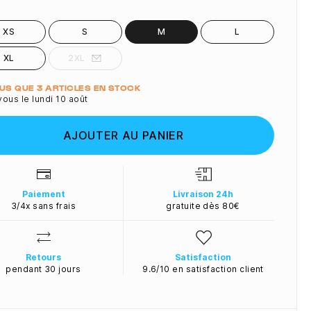
XS
S
M
L
XL
2XL
ité
LUS QUE 3 ARTICLES EN STOCK
ous le lundi 10 août
AJOUTER AU PANIER
Paiement
Livraison 24h
3/4x sans frais
gratuite dès 80€
Retours
Satisfaction
pendant 30 jours
9.6/10 en satisfaction client