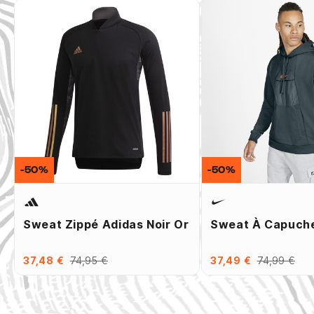
-50%
-50%
Sweat Zippé Adidas Noir Or
Sweat À Capuche
37,48 €
74,95 €
37,49 €
74,99 €