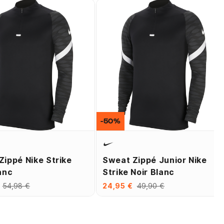
-50%
Zippé Nike Strike
Sweat Zippé Junior Nike
anc
Strike Noir Blanc
54,98 €
24,95 €
49,90 €