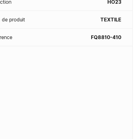
ection
HO23
 de produit
TEXTILE
rence
FQ8810-410