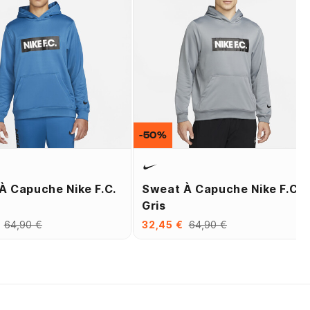
-50%
À Capuche Nike F.C.
Sweat À Capuche Nike F.C.
Gris
64,90 €
32,45 €
64,90 €