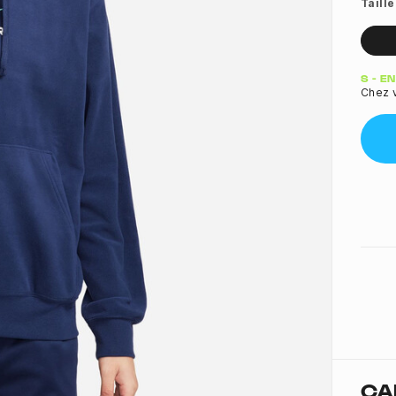
Taille
Quant
S - E
Chez 
CA