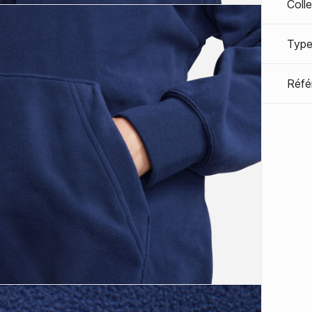
Coll
Type
Réfé