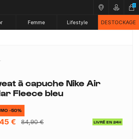
0
Nos magasins
Customer A
or
Femme
Lifestyle
DESTOCKAGE
eat à capuche Nike Air
lar Fleece bleu
MO -50%
45 €
84,90 €
LIVRÉ EN 24H