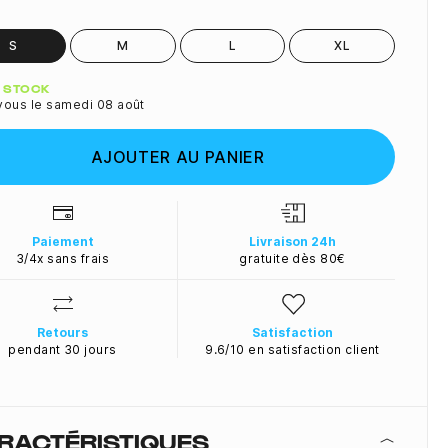
S
M
L
XL
ité
N STOCK
vous le samedi 08 août
AJOUTER AU PANIER
Paiement
Livraison 24h
3/4x sans frais
gratuite dès 80€
Retours
Satisfaction
pendant 30 jours
9.6/10 en satisfaction client
RACTÉRISTIQUES