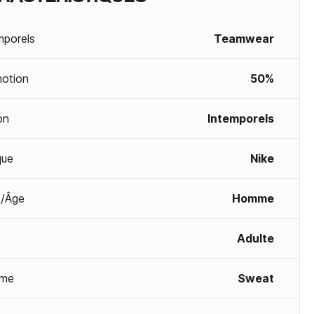
mporels
Teamwear
otion
50%
on
Intemporels
que
Nike
/Âge
Homme
Adulte
me
Sweat