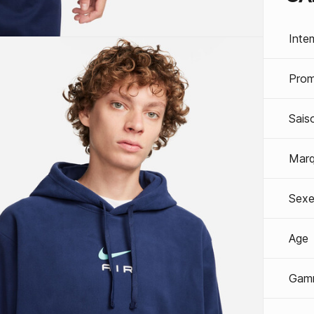
Inte
Prom
Sais
Mar
Sexe
Age
Gam