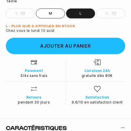
Taille
S
M
L
XL
Quantité
L - PLUS QUE 2 ARTICLES EN STOCK
Chez vous le lundi 10 août
AJOUTER AU PANIER
Paiement
Livraison 24h
3/4x sans frais
gratuite dès 80€
Retours
Satisfaction
pendant 30 jours
9.6/10 en satisfaction client
CARACTÉRISTIQUES