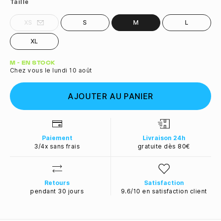
Taille
XS
S
M
L
XL
Quantité
M - EN STOCK
Chez vous le lundi 10 août
AJOUTER AU PANIER
Paiement
Livraison 24h
3/4x sans frais
gratuite dès 80€
Retours
Satisfaction
pendant 30 jours
9.6/10 en satisfaction client