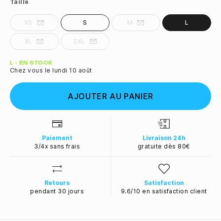
Taille
XS
S
M
L
XL
2XL
Quantité
L - EN STOCK
Chez vous le lundi 10 août
AJOUTER AU PANIER
Paiement
Livraison 24h
3/4x sans frais
gratuite dès 80€
Retours
Satisfaction
pendant 30 jours
9.6/10 en satisfaction client