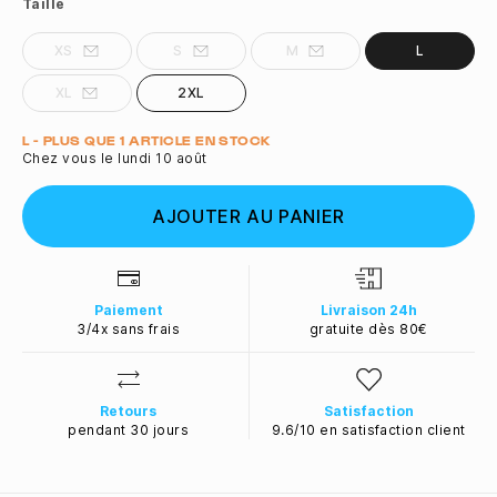
Taille
XS
S
M
L
XL
2XL
Quantité
L - PLUS QUE 1 ARTICLE EN STOCK
Chez vous le lundi 10 août
AJOUTER AU PANIER
Paiement
Livraison 24h
3/4x sans frais
gratuite dès 80€
Retours
Satisfaction
pendant 30 jours
9.6/10 en satisfaction client