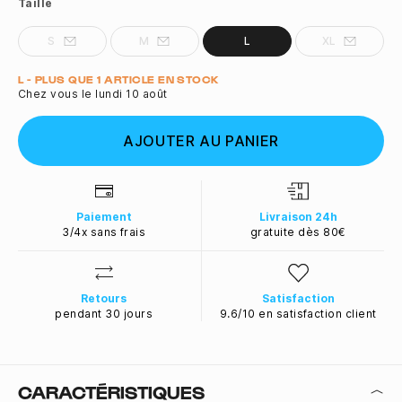
Taille
S
M
L
XL
Quantité
L - PLUS QUE 1 ARTICLE EN STOCK
Chez vous le lundi 10 août
AJOUTER AU PANIER
Paiement
Livraison 24h
3/4x sans frais
gratuite dès 80€
Retours
Satisfaction
pendant 30 jours
9.6/10 en satisfaction client
CARACTÉRISTIQUES