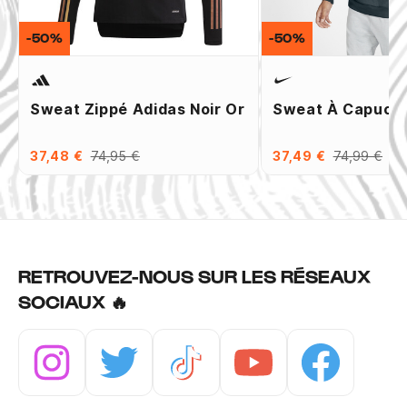
-50%
-50%
Sweat Zippé Adidas Noir Or
Sweat À Capuche
37,48 €
74,95 €
37,49 €
74,99 €
RETROUVEZ-NOUS SUR LES RÉSEAUX
SOCIAUX 🔥
Instagram
Twitter
Tiktok
Youtube
Facebook