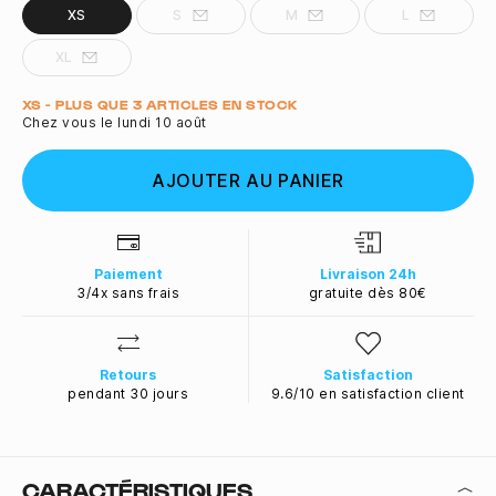
XS
S
M
L
XL
Quantité
XS - PLUS QUE 3 ARTICLES EN STOCK
Chez vous le lundi 10 août
AJOUTER AU PANIER
Paiement
Livraison 24h
3/4x sans frais
gratuite dès 80€
Retours
Satisfaction
pendant 30 jours
9.6/10 en satisfaction client
CARACTÉRISTIQUES