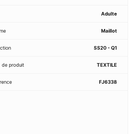
Adulte
me
Maillot
ection
SS20 - Q1
 de produit
TEXTILE
rence
FJ6338