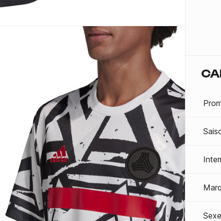
CA
Prom
Sais
Inte
Mar
Sexe