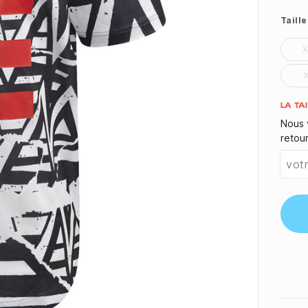
Taille
Quant
LA TA
Nous 
retou