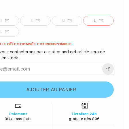
XS
S
M
L
XL
ité
ILLE SÉLECTIONNÉE EST INDISPONIBLE.
vous contacterons par e-mail quand cet article sera de
r en stock.
AJOUTER AU PANIER
Paiement
Livraison 24h
3/4x sans frais
gratuite dès 80€