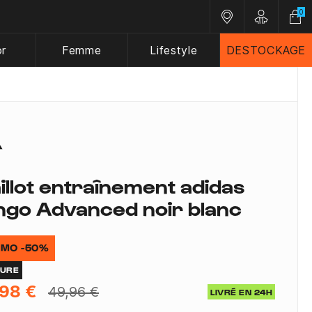
0
Nos magasins
Customer A
or
Femme
Lifestyle
DESTOCKAGE
illot entraînement adidas
ngo Advanced noir blanc
MO -50%
TURE
98 €
49,96 €
LIVRÉ EN 24H