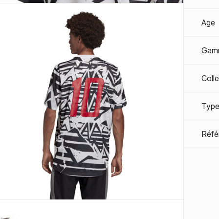
Age
Gam
Coll
Type
Réfé