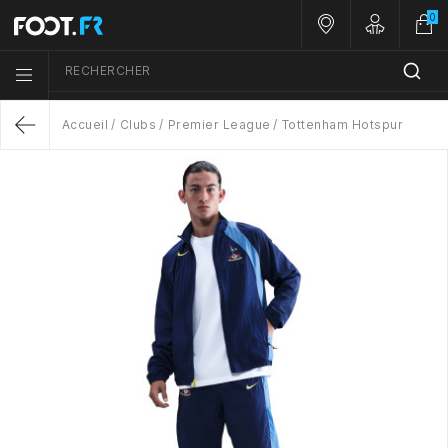
0
Nos magasins
Customer A
RECHERCHER
Menu list icon
Accueil
Clubs
Premier League
Tottenham Hotspur
Return