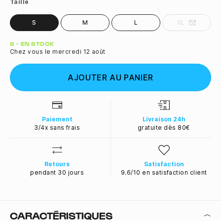
Taille
S
M
L
XL
Quantité
S - EN STOCK
Chez vous le mercredi 12 août
AJOUTER AU PANIER
Paiement
Livraison 24h
3/4x sans frais
gratuite dès 80€
Retours
Satisfaction
pendant 30 jours
9.6/10 en satisfaction client
CARACTÉRISTIQUES