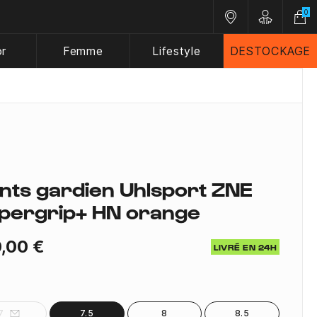
0
Nos magasins
Customer A
or
Femme
Lifestyle
DESTOCKAGE
nts gardien Uhlsport ZNE
pergrip+ HN orange
,00 €
LIVRÉ EN 24H
7
7.5
8
8.5