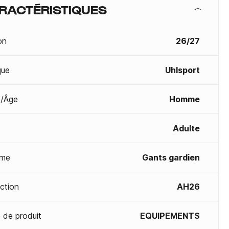
RACTÉRISTIQUES
on
26/27
que
Uhlsport
/Âge
Homme
Adulte
me
Gants gardien
ection
AH26
 de produit
EQUIPEMENTS