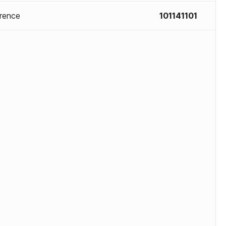
rence
101141101