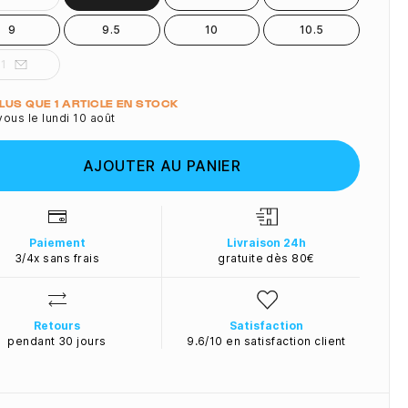
9
9.5
10
10.5
11
ité
 PLUS QUE 1 ARTICLE EN STOCK
ous le lundi 10 août
AJOUTER AU PANIER
Paiement
Livraison 24h
3/4x sans frais
gratuite dès 80€
Retours
Satisfaction
pendant 30 jours
9.6/10 en satisfaction client