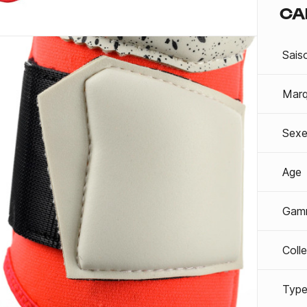
CA
Sais
Mar
Sexe
Age
Gam
Coll
Type