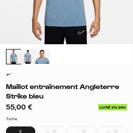
Maillot entraînement Angleterre
Strike bleu
55,00 €
LIVRÉ EN 24H
Taille
S
M
L
XL