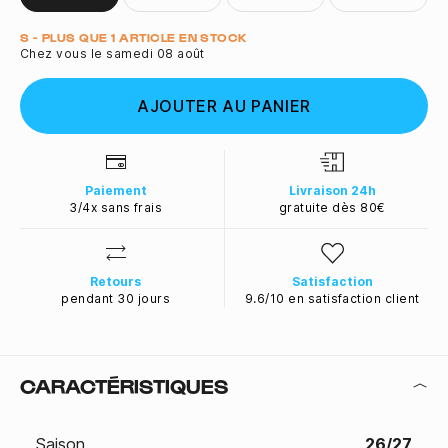
Quantité
S - PLUS QUE 1 ARTICLE EN STOCK
Chez vous le samedi 08 août
AJOUTER AU PANIER
Paiement
Livraison 24h
3/4x sans frais
gratuite dès 80€
Retours
Satisfaction
pendant 30 jours
9.6/10 en satisfaction client
CARACTÉRISTIQUES
Saison
26/27