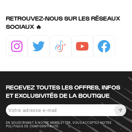
RETROUVEZ-NOUS SUR LES RÉSEAUX
SOCIAUX 🔥
Instagram
Twitter
Tiktok
Youtube
Facebook
RECEVEZ TOUTES LES OFFRES, INFOS
ET EXCLUSIVITÉS DE LA BOUTIQUE
Sousc
EN SOUSCRIVANT À NOTRE NEWSLETTER, VOUS ACCEPTEZ NOTRE
POLITIQUE DE CONFIDENTIALITÉ.