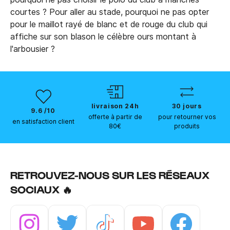
courtes ? Pour aller au stade, pourquoi ne pas opter
pour le maillot rayé de blanc et de rouge du club qui
affiche sur son blason le célèbre ours montant à
l'arbousier ?
livraison 24h
30 jours
9.6 /10
offerte à partir de
pour retourner vos
en satisfaction client
80€
produits
RETROUVEZ-NOUS SUR LES RÉSEAUX
SOCIAUX 🔥