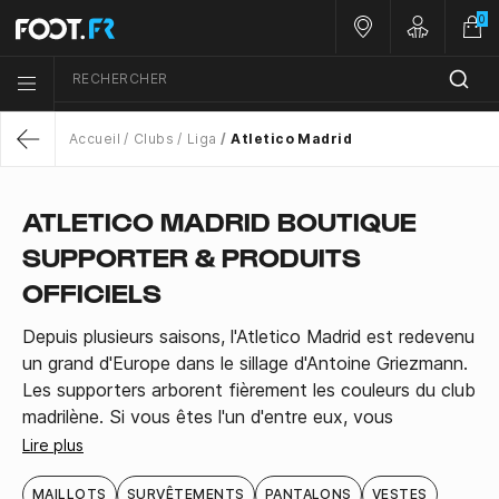
0
Nos magasins
Customer 
RECHERCHER
Menu list icon
Accueil
Clubs
Liga
Atletico Madrid
Return
ATLETICO MADRID BOUTIQUE
SUPPORTER & PRODUITS
OFFICIELS
Depuis plusieurs saisons, l'Atletico Madrid est redevenu
un grand d'Europe dans le sillage d'Antoine Griezmann.
Les supporters arborent fièrement les couleurs du club
madrilène. Si vous êtes l'un d'entre eux, vous
trouverez forcément votre bonheur dans notre
Lire plus
boutique Atletico : shorts, les nouveaux maillots de
l'Atletico, et bien plus encore.
MAILLOTS
SURVÊTEMENTS
PANTALONS
VESTES