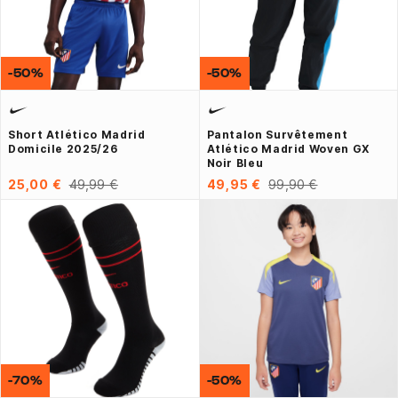
-50%
-50%
Short Atlético Madrid
Pantalon Survêtement
Domicile 2025/26
Atlético Madrid Woven GX
Noir Bleu
25,00 €
49,99 €
49,95 €
99,90 €
-70%
-50%