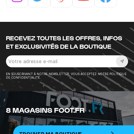
Instagram
Twitter
Tiktok
Youtube
Facebook
RECEVEZ TOUTES LES OFFRES, INFOS
ET EXCLUSIVITÉS DE LA BOUTIQUE
Sousc
EN SOUSCRIVANT À NOTRE NEWSLETTER, VOUS ACCEPTEZ NOTRE POLITIQUE
DE CONFIDENTIALITÉ.
8 MAGASINS FOOT.FR