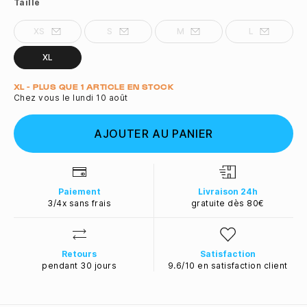
Taille
XS
S
M
L
XL
Quantité
XL - PLUS QUE 1 ARTICLE EN STOCK
Chez vous le lundi 10 août
AJOUTER AU PANIER
Paiement
Livraison 24h
3/4x sans frais
gratuite dès 80€
Retours
Satisfaction
pendant 30 jours
9.6/10 en satisfaction client