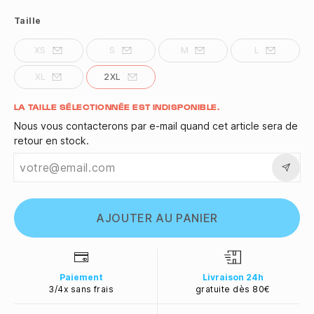
Taille
XS
S
M
L
XL
2XL
Quantité
LA TAILLE SÉLECTIONNÉE EST INDISPONIBLE.
Nous vous contacterons par e-mail quand cet article sera de
retour en stock.
AJOUTER AU PANIER
Paiement
Livraison 24h
3/4x sans frais
gratuite dès 80€