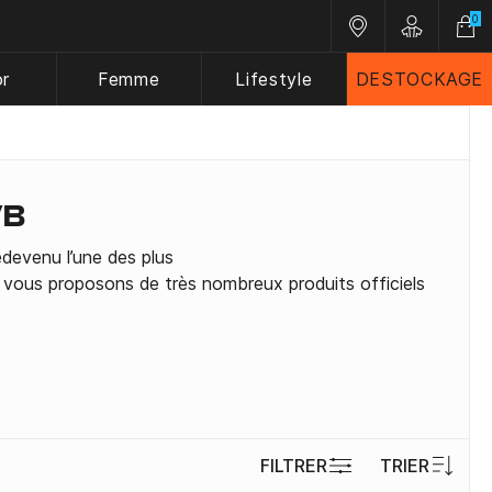
0
Nos magasins
Customer 
or
Femme
Lifestyle
DESTOCKAGE
VB
devenu l’une des plus
 vous proposons de très nombreux produits officiels
FILTRER
TRIER