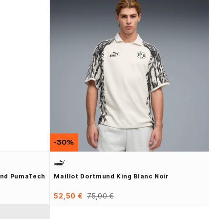
-30%
und PumaTech
Maillot Dortmund King Blanc Noir
52,50 €
75,00 €