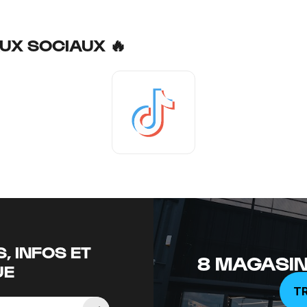
UX SOCIAUX 🔥
Tiktok
, INFOS ET
8 MAGASIN
UE
T