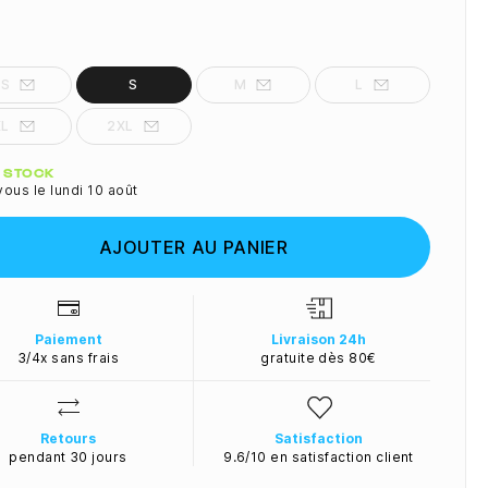
XS
S
M
L
XL
2XL
ité
N STOCK
ous le lundi 10 août
AJOUTER AU PANIER
Paiement
Livraison 24h
3/4x sans frais
gratuite dès 80€
Retours
Satisfaction
pendant 30 jours
9.6/10 en satisfaction client