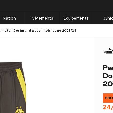
Nation
Vêtements
Équipements
Juni
t match Dortmund woven noir jaune 2023/24
Pa
Do
20
PRO
24,