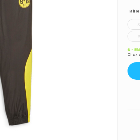
Taille
Quant
S - E
Chez v