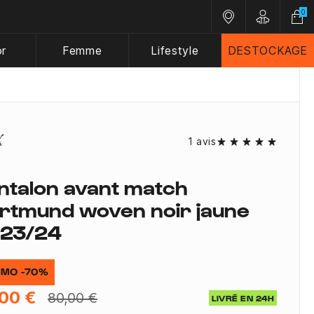
0
Nos magasins
Customer A
or
Femme
Lifestyle
DESTOCKAGE
1 avis
ntalon avant match
rtmund woven noir jaune
23/24
MO -70%
00 €
80,00 €
LIVRÉ EN 24H