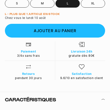
S
M
L
XL
Quantité
L - PLUS QUE 1 ARTICLE EN STOCK
Chez vous le lundi 10 août
AJOUTER AU PANIER
Paiement
Livraison 24h
3/4x sans frais
gratuite dès 80€
Retours
Satisfaction
pendant 30 jours
9.6/10 en satisfaction client
CARACTÉRISTIQUES