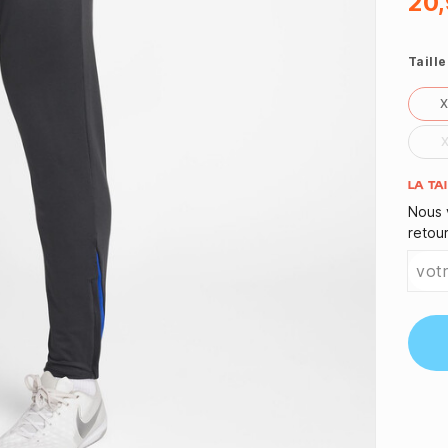
20,
Taille
Quant
LA TA
Nous 
retou