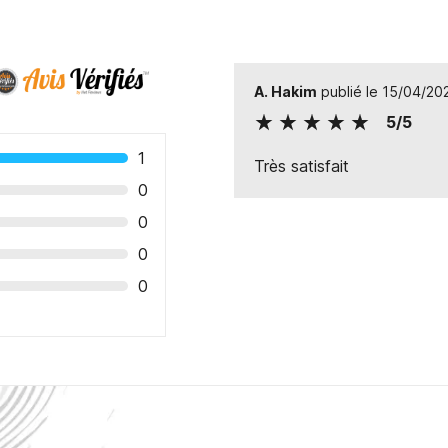
A. Hakim
publié le 15/04/20
5/5
1
Très satisfait
0
0
0
0