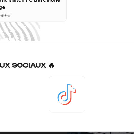
vant Match FC Barcelone
ge
,99 €
UX SOCIAUX 🔥
Tiktok