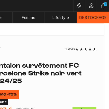
0
Nos magasins
Customer A
or
Femme
Lifestyle
DESTOCKAGE
1 avis
ntalon survêtement FC
rcelone Strike noir vert
24/25
MO -70%
TURE