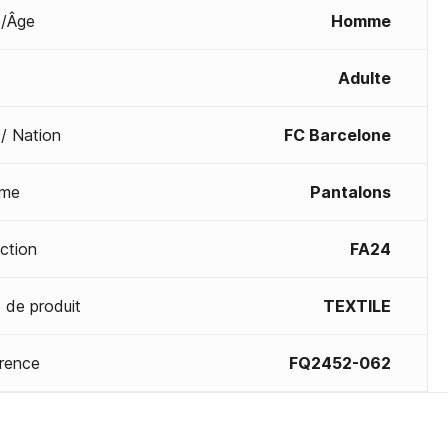
/Âge
Homme
Adulte
 / Nation
FC Barcelone
me
Pantalons
ection
FA24
 de produit
TEXTILE
rence
FQ2452-062