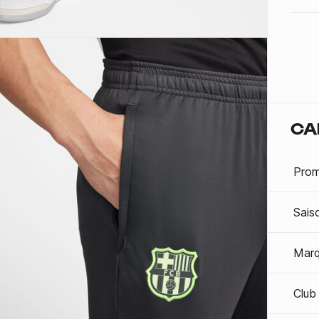
CA
Prom
Sais
Mar
Club