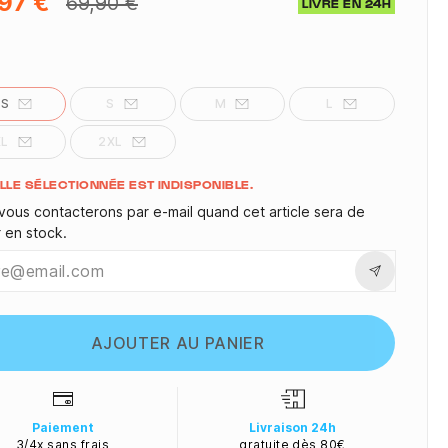
97 €
69,90 €
LIVRÉ EN 24H
XS
S
M
L
XL
2XL
ité
ILLE SÉLECTIONNÉE EST INDISPONIBLE.
vous contacterons par e-mail quand cet article sera de
r en stock.
AJOUTER AU PANIER
Paiement
Livraison 24h
3/4x sans frais
gratuite dès 80€