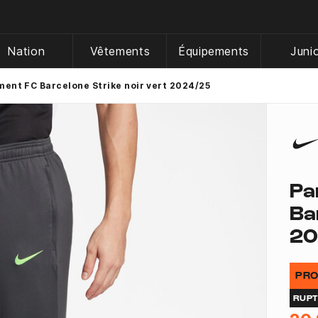
Nation
Vêtements
Équipements
Juni
ent FC Barcelone Strike noir vert 2024/25
Pa
Ba
20
PRO
RUP