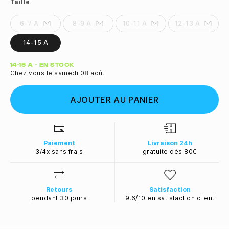
Taille
6-7 A
8-9 A
10-11 A
12-13 A
14-15 A
Quantité
14-15 A - EN STOCK
Chez vous le samedi 08 août
AJOUTER AU PANIER
Paiement
Livraison 24h
3/4x sans frais
gratuite dès 80€
Retours
Satisfaction
pendant 30 jours
9.6/10 en satisfaction client