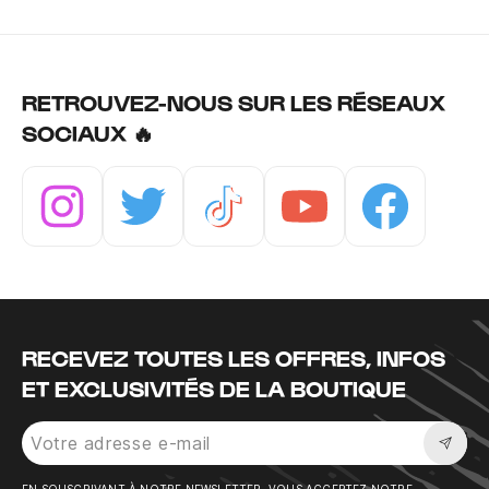
RETROUVEZ-NOUS SUR LES RÉSEAUX
SOCIAUX 🔥
Instagram
Twitter
Tiktok
Youtube
Facebook
RECEVEZ TOUTES LES OFFRES, INFOS
ET EXCLUSIVITÉS DE LA BOUTIQUE
Sousc
EN SOUSCRIVANT À NOTRE NEWSLETTER, VOUS ACCEPTEZ NOTRE