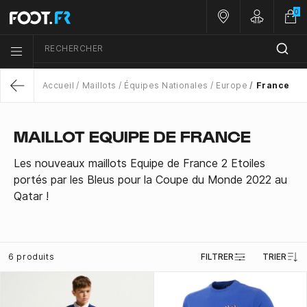
0
Nos magasins
Customer 
RECHERCHER
Menu list icon
Accueil
Maillots
Équipes Nationales
Europe
France
Return
MAILLOT EQUIPE DE FRANCE
Les nouveaux maillots Equipe de France 2 Etoiles
portés par les Bleus pour la Coupe du Monde 2022 au
Qatar !
6 produits
FILTRER
TRIER